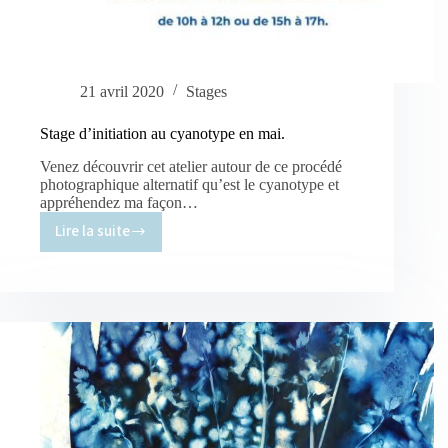
21 avril 2020
Stages
Stage d’initiation au cyanotype en mai.
Venez découvrir cet atelier autour de ce procédé
photographique alternatif qu’est le cyanotype et
appréhendez ma façon…
Lire la suite
Stage
d’initiation
au
cyanotype
en
mai.