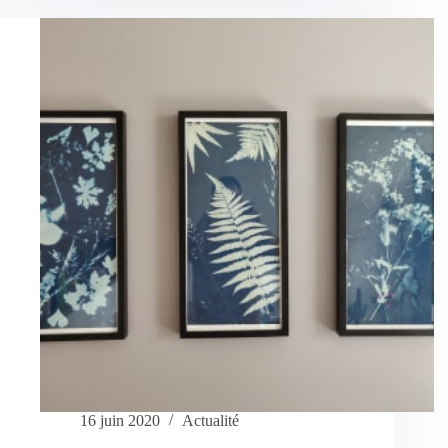
avec
la
nature
16 juin 2020
Actualité