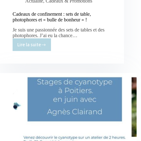
Actualité
,
Cadeaux & Promotions
Cadeaux de confinement : sets de table,
photophores et « bulle de bonheur » !
Je suis une passionnée des sets de tables et des
photophores. J’ai eu la chance…
Lire la suite
Cadeaux
de
confinement
:
sets
de
table,
photophores
et
« bulle
de
bonheur »
!