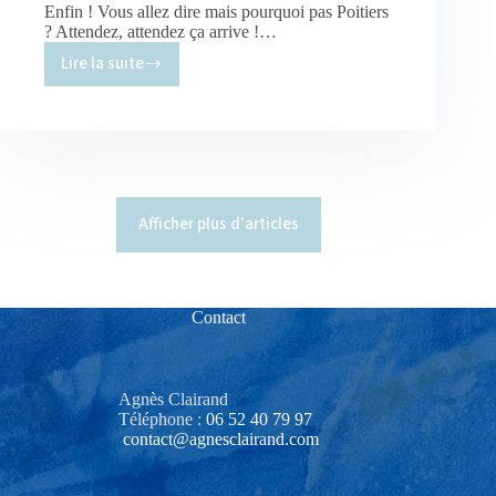
Enfin ! Vous allez dire mais pourquoi pas Poitiers
? Attendez, attendez ça arrive !…
Lire la suite
Stage
de
cyanotype
à
Aubazine
!
Afficher plus d'articles
Contact
Agnès Clairand
Téléphone :
06 52 40 79 97‬
contact@agnesclairand.com