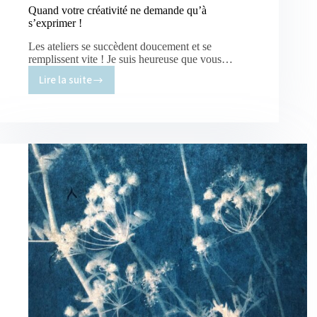
Quand votre créativité ne demande qu’à
s’exprimer !
Les ateliers se succèdent doucement et se
remplissent vite ! Je suis heureuse que vous…
Lire la suite
Quand
votre
créativité
ne
demande
qu’à
s’exprimer
!