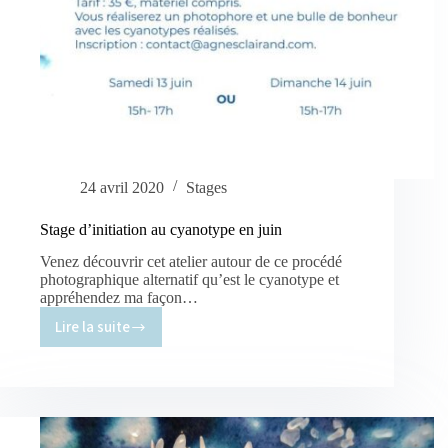
24 avril 2020
Stages
Stage d’initiation au cyanotype en juin
Venez découvrir cet atelier autour de ce procédé
photographique alternatif qu’est le cyanotype et
appréhendez ma façon…
Lire la suite
Stage
d’initiation
au
cyanotype
en
juin