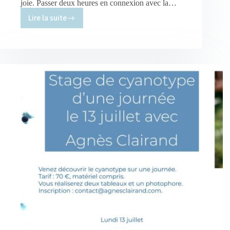
joie. Passer deux heures en connexion avec la…
Lire la suite
Des
ateliers
autour
du
cyanotype
qui
m’ont
mis
en
joie
!