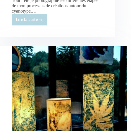
Tout l’été je photographie les différentes étapes
de mon processus de créations autour du
cyanotype.…
Lire la suite
Cartes
postales
:
une
nouvelle
collection.