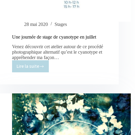
28 mai 2020
Stages
Une journée de stage de cyanotype en juillet
Venez découvrir cet atelier autour de ce procédé
photographique alternatif qu’est le cyanotype et
appréhender ma façon…
Lire la suite
Une
journée
de
stage
de
cyanotype
en
juillet