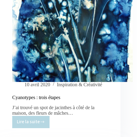
10 avril 2020
Inspiration & Créativité
Cyanotypes : trois étapes
J’ai trouvé un spot de jacinthes à côté de la
maison, des fleurs de mâches…
Lire la suite
Cyanotypes
: