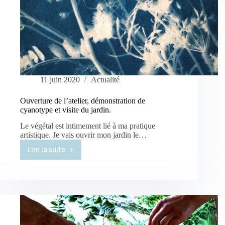
11 juin 2020
Actualité
Ouverture de l’atelier, démonstration de
cyanotype et visite du jardin.
Le végétal est intimement lié à ma pratique
artistique. Je vais ouvrir mon jardin le…
Lire la suite
Ouverture
de
l’atelier,
démonstration
de
cyanotype
et