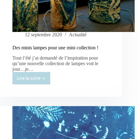
12 septembre 2020
Actualité
Des minis lampes pour une mini collection !
Tout l’été j’ai demandé de l’inspiration pour
qu’une nouvelle collection de lampes voit le
jour…je…
Lire la suite
Des
minis
lampes
pour
une
mini
collection
!