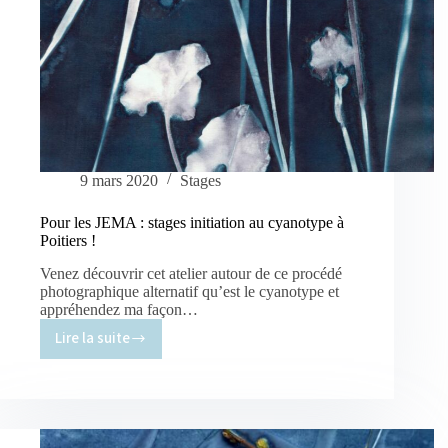
9 mars 2020
Stages
Pour les JEMA : stages initiation au cyanotype à
Poitiers !
Venez découvrir cet atelier autour de ce procédé
photographique alternatif qu’est le cyanotype et
appréhendez ma façon…
Lire la suite
Pour
les
JEMA
:
stages