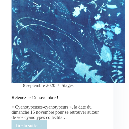
8 septembre 2020
Stages
Retenez le 15 novembre !
« Cyanotypeuses-cyanotypeurs », la date du
dimanche 15 novembre pour se retrouver autour
de vos cyanotypes collectifs…
Lire la suite
Retenez