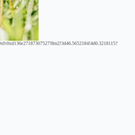
s0x0:0xd136e27187307527!8m2!3d46.5652184!4d0.3218115?