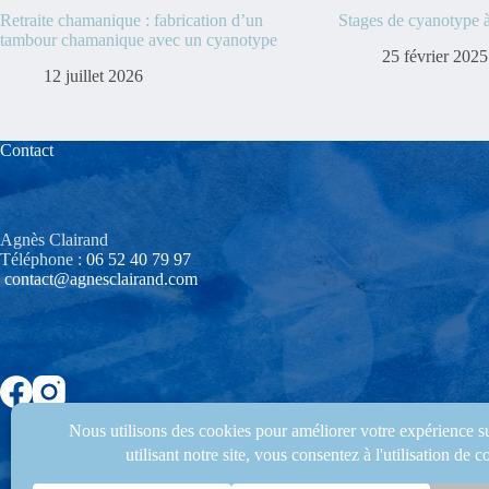
Retraite chamanique : fabrication d’un
Stages de cyanotype 
tambour chamanique avec un cyanotype
25 février 2025
12 juillet 2026
Contact
Agnès Clairand
Téléphone :
06 52 40 79 97‬
contact@agnesclairand.com