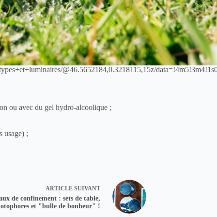
types+et+luminaires/@46.5652184,0.3218115,15z/data=!4m5!3m4!1
avon ou avec du gel hydro-alcoolique ;
s usage) ;
ARTICLE
SUIVANT
ux de confinement : sets de table,
otophores et "bulle de bonheur" !