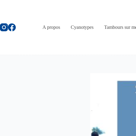
Passer
au
contenu
A propos
Cyanotypes
Tambours sur m