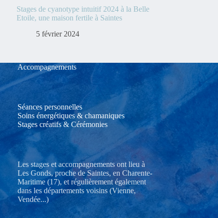
Stages de cyanotype intuitif 2024 à la Belle
Etoile, une maison fertile à Saintes
5 février 2024
Accompagnements
Séances personnelles
Soins énergétiques & chamaniques
Stages créatifs & Cérémonies
Les stages et accompagnements ont lieu à
Les Gonds, proche de Saintes, en Charente-
Maritime (17), et régulièrement également
dans les départements voisins (Vienne,
Vendée...)