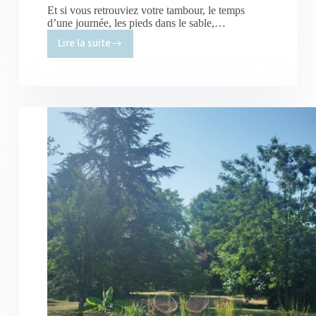
Et si vous retrouviez votre tambour, le temps
d’une journée, les pieds dans le sable,…
Lire la suite
Une
journée
pour
jouer
du
tambour
et
fabriquer
un
hochet
chamanique.