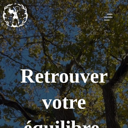
Passer
au
contenu
Retrouver
votre
équilibre,