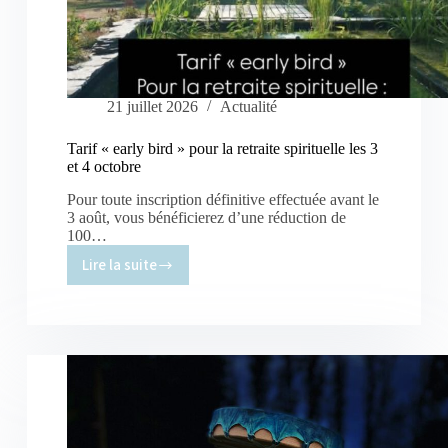
21 juillet 2026
Actualité
Tarif « early bird » pour la retraite spirituelle les 3
et 4 octobre
Pour toute inscription définitive effectuée avant le
3 août, vous bénéficierez d’une réduction de
100…
Lire la suite
Tarif
« early
bird »
pour
la
retraite
spirituelle
les
3