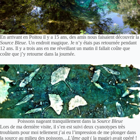
En arrivant en Poitou il y a 15 ans, des amis nous faisaient découvrir la
Source Bleue
. Un endroit magique. Je n’y étais pas retournée pendant
12 ans. Il y a trois ans en me réveillant un matin il fallait coûte que
coûte que j’y retourne dans la journée.
Poissons nageant tranquillement dans la
Source Bleue
Lors de ma dernière visite, il s’en est suivi deux cyanotypes très
troublants pour moi tellement j’ai eu l’impression de me plonger dans
la source au milieu des poissons…
L’âme agit
( la magie) avait opéré !