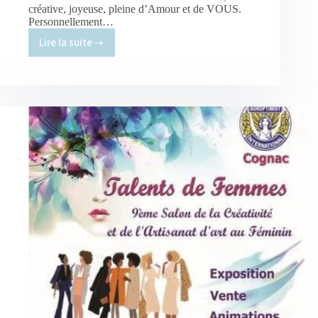
créative, joyeuse, pleine d’Amour et de VOUS.
Personnellement…
Lire la suite
Une
lumineuse
année
2025
!