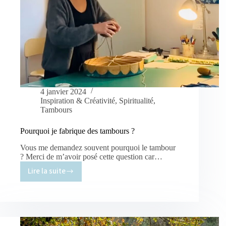
4 janvier 2024
Inspiration & Créativité
,
Spiritualité
,
Tambours
Pourquoi je fabrique des tambours ?
Vous me demandez souvent pourquoi le tambour
? Merci de m’avoir posé cette question car…
Lire la suite
Pourquoi
je
fabrique
des
tambours