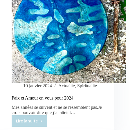
photographiques
anciens.
10 janvier 2024
Actualité
,
Spiritualité
Paix et Amour en vous pour 2024
Mes années se suivent et ne se ressemblent pas.Je
crois pouvoir dire que j’ai atteint…
Lire la suite
Paix
et