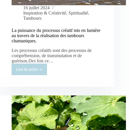
16 juillet 2024
Inspiration & Créativité
,
Spiritualité
,
Tambours
La puissance du processus créatif mis en lumière
au travers de la réalisation des tambours
chamaniques.
Les processus créatifs sont des processus de
compréhension, de transmutation et de
guérison.Des fois ce…
Lire la suite
La
puissance
du
processus
créatif
mis
en
lumière
au
travers