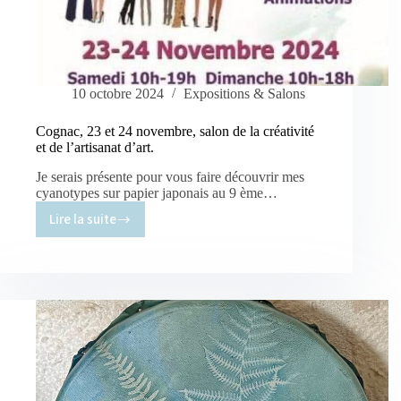
10 octobre 2024
Expositions & Salons
Cognac, 23 et 24 novembre, salon de la créativité
et de l’artisanat d’art.
Je serais présente pour vous faire découvrir mes
cyanotypes sur papier japonais au 9 ème…
Lire la suite
Cognac,
23
et
24
novembre,
salon
de
la
créativité
et