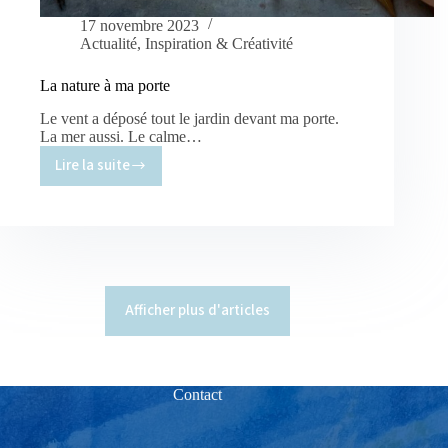
17 novembre 2023
Actualité
,
Inspiration & Créativité
La nature à ma porte
Le vent a déposé tout le jardin devant ma porte.
La mer aussi. Le calme…
Lire la suite
La
nature
à
ma
porte
Afficher plus d'articles
Contact