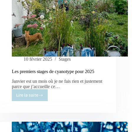
10 février 2025
Stages
Les premiers stages de cyanotype pour 2025
Janvier est un mois où je ne fais rien et justement
parce que j’accueille ce…
Lire la suite
Les
premiers
stages
de
cyanotype
pour