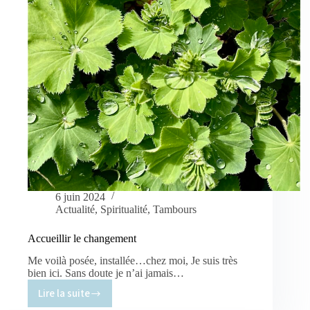
de
la
réalisation
des
tambours
chamaniques.
6 juin 2024
Actualité
,
Spiritualité
,
Tambours
Accueillir le changement
Me voilà posée, installée…chez moi, Je suis très
bien ici. Sans doute je n’ai jamais…
Lire la suite
Accueillir