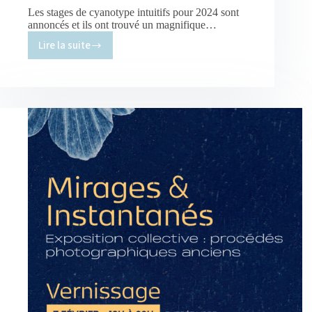
Les stages de cyanotype intuitifs pour 2024 sont
annoncés et ils ont trouvé un magnifique…
Lire la suite
Stages
de
cyanotype
intuitif
2024
à
la
Belle
Etoile,
une
maison
fertile
à
Saintes