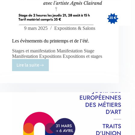
9 mars 2025
Expositions & Salons
Les évènements du printemps et de l’été.
Stages et manifestation Manifestation Stage
Manifestation Expositions Expositions et stages
Lire la suite
Les
évènements
du
printemps
et
de
l’été.