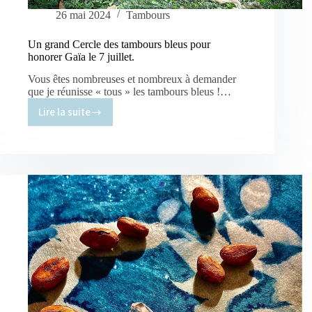
26 mai 2024
Tambours
Un grand Cercle des tambours bleus pour
honorer Gaïa le 7 juillet.
Vous êtes nombreuses et nombreux à demander
que je réunisse « tous » les tambours bleus !…
Lire la suite
Un
grand
Cercle
des
tambours
bleus
pour
honorer
Gaïa
le
7
juillet.