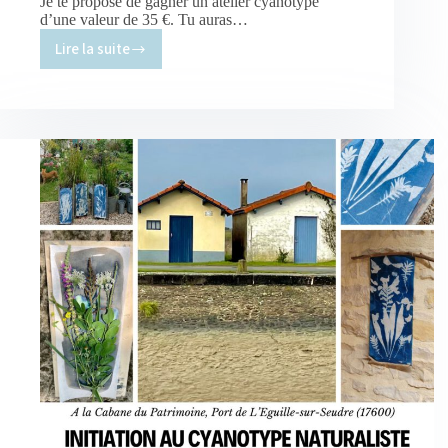
Je te propose de gagner un atelier cyanotype
d’une valeur de 35 €. Tu auras…
Lire la suite
Tu
veux
gagner
un
atelier
cyanotype
?