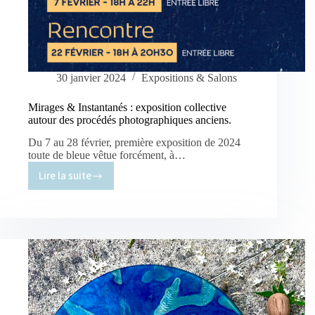
30 janvier 2024
Expositions & Salons
Mirages & Instantanés : exposition collective
autour des procédés photographiques anciens.
Du 7 au 28 février, première exposition de 2024
toute de bleue vêtue forcément, à…
Lire la suite
Mirages
&
Instantanés
:
exposition
collective
autour
des
procédés