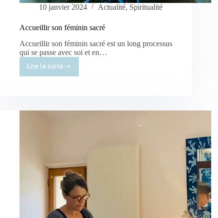
10 janvier 2024
Actualité
,
Spiritualité
Accueillir son féminin sacré
Accueillir son féminin sacré est un long processus
qui se passe avec soi et en…
Lire la suite
Accueillir
son
féminin
sacré