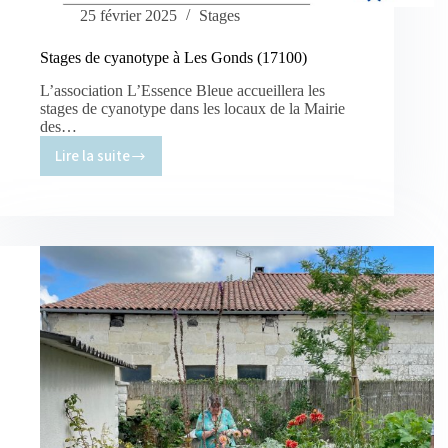
25 février 2025
Stages
Stages de cyanotype à Les Gonds (17100)
L’association L’Essence Bleue accueillera les
stages de cyanotype dans les locaux de la Mairie
des…
Lire la suite
Stages
de
cyanotype
à
Les
Gonds
(17100)