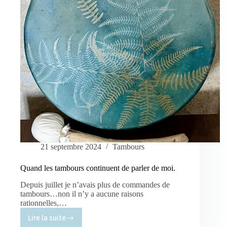
de
l’artisanat
d’art.
21 septembre 2024
Tambours
Quand les tambours continuent de parler de moi.
Depuis juillet je n’avais plus de commandes de
tambours…non il n’y a aucune raisons
rationnelles,…
Lire la suite
Quand