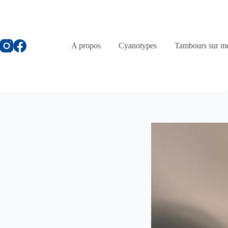
Passer
au
contenu
A propos
Cyanotypes
Tambours sur m