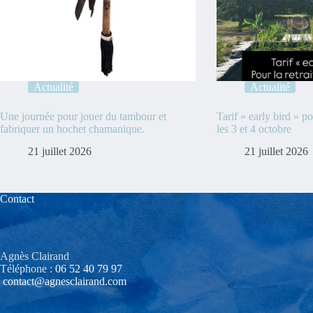
Actualité
Actualité
Une journée pour jouer du tambour et
Tarif « early bird » pou
fabriquer un hochet chamanique.
les 3 et 4 octobre
21 juillet 2026
21 juillet 2026
Contact
Agnès Clairand
Téléphone :
06 52 40 79 97‬
contact@agnesclairand.com