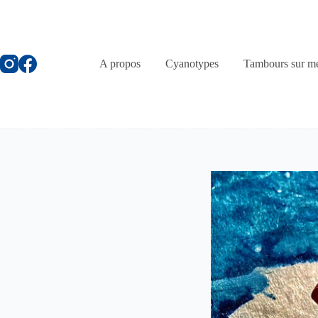
Passer
au
contenu
A propos
Cyanotypes
Tambours sur m