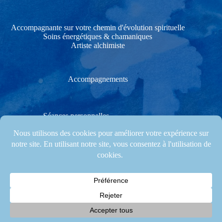
Accompagnante sur votre chemin d'évolution spirituelle
Soins énergétiques & chamaniques
Artiste alchimiste
Accompagnements
Séances personnelles
Soins énergétiques & chamaniques
Stages créatifs & Cérémonies
Les stages et accompagnements ont lieu à Les Gonds, proche
de Saintes, en Charente-Maritime (17), et régulièrement
également dans les départements voisins (Vienne, Vendée...)
© 2026 Agnès Clairand. Site Web by
Mila Weissweiler
.