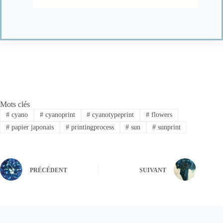
t
y
p
e
Mots clés
#
cyano
#
cyanoprint
#
cyanotypeprint
#
flowers
#
papier japonais
#
printingprocess
#
sun
#
sunprint
PRÉCÉDENT
SUIVANT