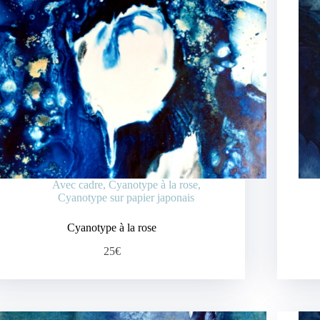
Avec cadre
,
Cyanotype à la rose
,
Cyanotype sur papier japonais
Cyanotype à la rose
25€