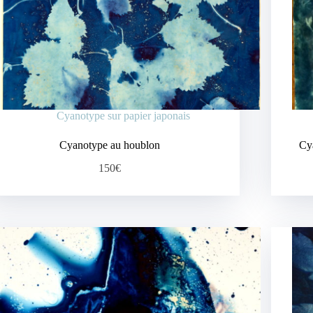
Cyanotype sur papier japonais
Cyanotype au houblon
Cy
150€