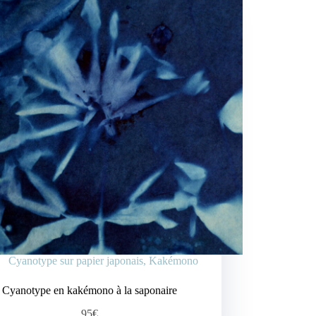
Cyanotype sur papier japonais
,
Kakémono
Cyanotype en kakémono à la saponaire
95€