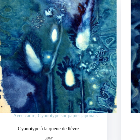
Avec cadre
,
Cyanotype sur papier japonais
Cyanotype à la queue de lièvre.
45€