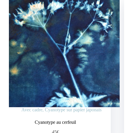
Avec cadre
,
Cyanotype sur papier japonais
Cyanotype au cerfeuil
45€