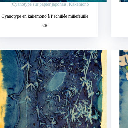
Cyanotype sur papier japonais
,
Kakémono
Cyanotype en kakemono à l’achillée millefeuille
50€