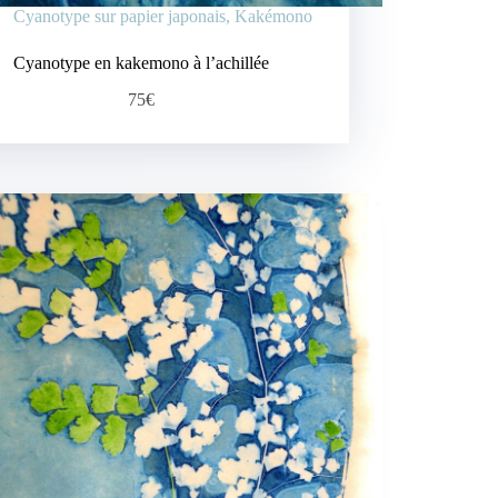
Cyanotype sur papier japonais
,
Kakémono
Cyanotype en kakemono à l’achillée
75€