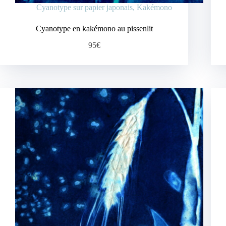
Cyanotype sur papier japonais
,
Kakémono
Cyanotype en kakémono au pissenlit
95€