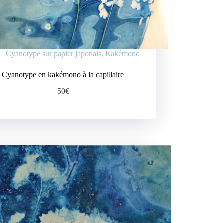
Cyanotype sur papier japonais
,
Kakémono
Cyanotype en kakémono à la capillaire
50€