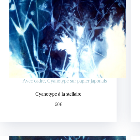
Avec cadre
,
Cyanotype sur papier japonais
Cyanotype à la stellaire
60€