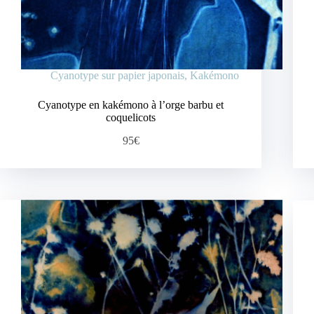
Cyanotype sur papier japonais
,
Kakémono
Cyanotype en kakémono à l’orge barbu et
coquelicots
95€