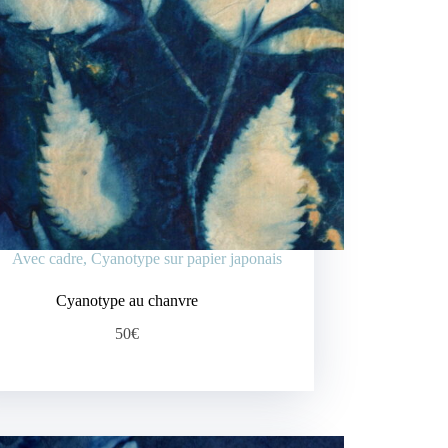
Avec cadre
,
Cyanotype sur papier japonais
Cyanotype au chanvre
50€