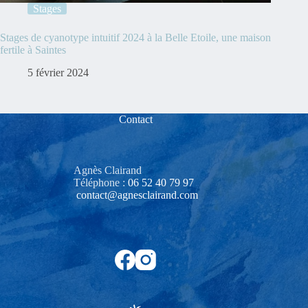
Stages
Stages de cyanotype intuitif 2024 à la Belle Etoile, une maison
fertile à Saintes
5 février 2024
Contact
Agnès Clairand
Téléphone :
06 52 40 79 97‬
contact@agnesclairand.com