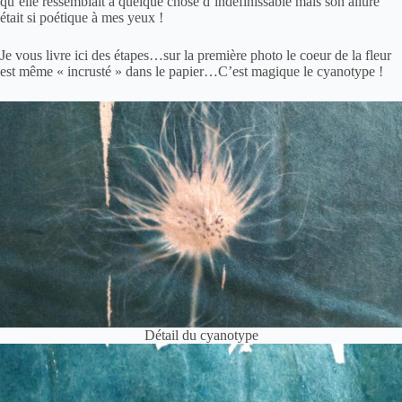
qu’elle ressemblait à quelque chose d’indéfinissable mais son allure
était si poétique à mes yeux !
Je vous livre ici des étapes…sur la première photo le coeur de la fleur
est même « incrusté » dans le
papier
…C’est magique le cyanotype !
Détail du cyanotype