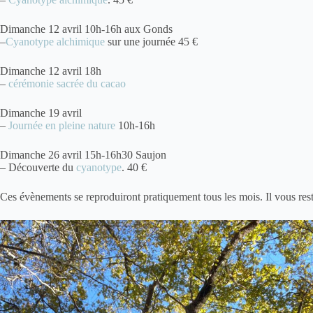
Dimanche 12 avril 10h-16h aux Gonds
–
Cyanotype alchimique
sur une journée 45 €
Dimanche 12 avril 18h
–
cérémonie sacrée du cacao
Dimanche 19 avril
–
Journée en pleine nature
10h-16h
Dimanche 26 avril 15h-16h30 Saujon
– Découverte du
cyanotype
. 40 €
Ces évènements se reproduiront pratiquement tous les mois. Il vous reste