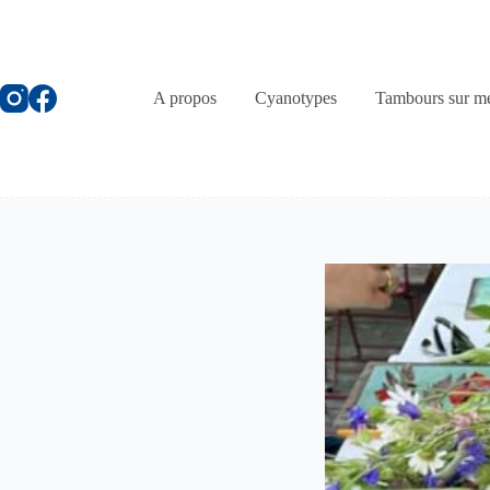
Passer
au
contenu
A propos
Cyanotypes
Tambours sur m