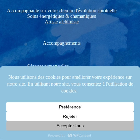
Accompagnante sur votre chemin d'évolution spirituelle
Soins énergétiques & chamaniques
Artiste alchimiste
Accompagnements
Séances personnelles
Soins énergétiques & chamaniques
Stages créatifs & Cérémonies
Les stages et accompagnements ont lieu à Les Gonds, proche
de Saintes, en Charente-Maritime (17), et régulièrement
également dans les départements voisins (Vienne, Vendée...)
© 2026 Agnès Clairand. Site Web by
Mila Weissweiler
.
Mentions Légales
|
CGV