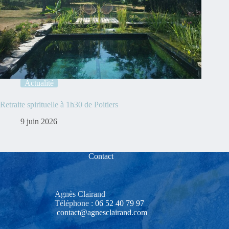
Actualité
Retraite spirituelle à 1h30 de Poitiers
9 juin 2026
Contact
Agnès Clairand
Téléphone :
06 52 40 79 97‬
contact@agnesclairand.com