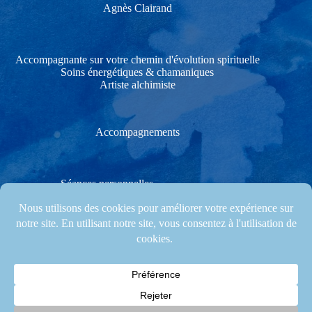
Agnès Clairand
Accompagnante sur votre chemin d'évolution spirituelle
Soins énergétiques & chamaniques
Artiste alchimiste
Accompagnements
Séances personnelles
Soins énergétiques & chamaniques
Stages créatifs & Cérémonies
Les stages et accompagnements ont lieu à Les Gonds, proche
de Saintes, en Charente-Maritime (17), et régulièrement
également dans les départements voisins (Vienne, Vendée...)
© 2026 Agnès Clairand. Site Web by
Mila Weissweiler
.