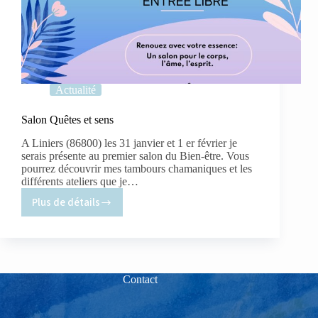
Actualité
Salon Quêtes et sens
A Liniers (86800) les 31 janvier et 1 er février je
serais présente au premier salon du Bien-être. Vous
pourrez découvrir mes tambours chamaniques et les
différents ateliers que je…
Plus de détails
Salon
Quêtes
et
sens
Contact