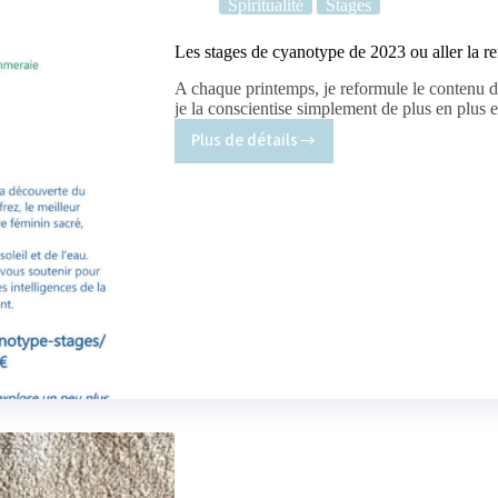
Spiritualité
Stages
Les stages de cyanotype de 2023 ou aller la re
A chaque printemps, je reformule le contenu d
je la conscientise simplement de plus en plus
Plus de détails
Les
stages
de
cyanotype
de
2023
ou
aller
la
rencontre
de
son
féminin
sacré.