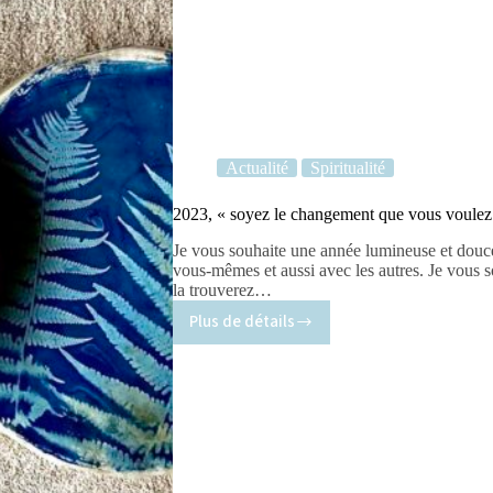
Actualité
Spiritualité
2023, « soyez le changement que vous voulez
Je vous souhaite une année lumineuse et douce,
vous-mêmes et aussi avec les autres. Je vous so
la trouverez…
Plus de détails
2023,
« soyez
le
changement
que
vous
voulez