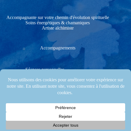
Accompagnante sur votre chemin d'évolution spirituelle
Soins énergétiques & chamaniques
Artiste alchimiste
Accompagnements
Séances personnelles
Soins énergétiques & chamaniques
Stages créatifs & Cérémonies
Les stages et accompagnements ont lieu à Les Gonds, proche
de Saintes, en Charente-Maritime (17), et régulièrement
également dans les départements voisins (Vienne, Vendée...)
© 2026 Agnès Clairand. Site Web by
Mila Weissweiler
.