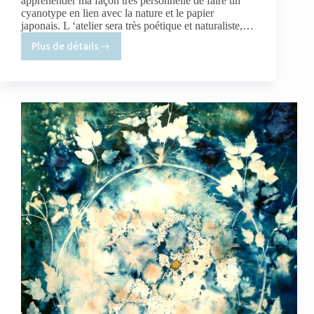
appréhender ma façon très personnelle de faire un
cyanotype en lien avec la nature et le papier
japonais. L ‘atelier sera très poétique et naturaliste,…
Plus de détails
Une
journée
de
stage
de
cyanotype
en
juillet