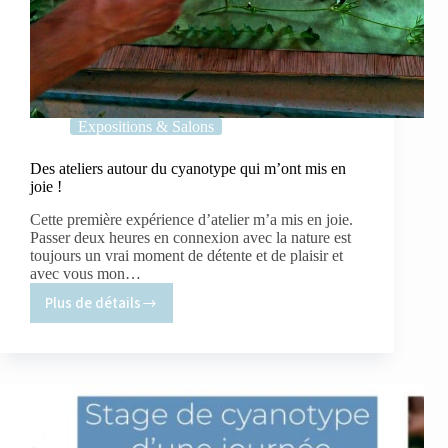
Expositions & Salons
Des ateliers autour du cyanotype qui m’ont mis en
joie !
Cette première expérience d’atelier m’a mis en joie.
Passer deux heures en connexion avec la nature est
toujours un vrai moment de détente et de plaisir et
avec vous mon…
Plus de détails
Des
ateliers
autour
du
cyanotype
qui
m’ont